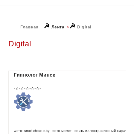
☭
☭
Главная
Лента
Digital
Digital
Гипнолог Минск
-⭐-⭐-⭐-⭐-⭐-
Фото: smokehouse.by, фото может носить иллюстрационный характер 